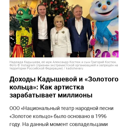
Надежда Кадышева, её муж Александр Костюк и сын Григорий Костюк.
Фото © Instagram (признан экстремистской организацией и запрещён на
территории Российской Федерации) / kadishevaru
Доходы Кадышевой и «Золотого
кольца»: Как артистка
зарабатывает миллионы
ООО «Национальный театр народной песни
«Золотое кольцо» было основано в 1996
году. На данный момент совладельцами