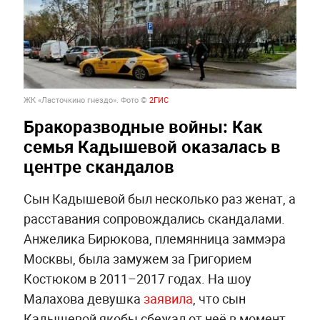
ЖК «Ласточкино гнездо». Фото ©
2ГИС
Бракоразводные войны: Как
семья Кадышевой оказалась в
центре скандалов
Сын Кадышевой был несколько раз женат, а
расставания сопровождались скандалами.
Анжелика Бирюкова, племянница заммэра
Москвы, была замужем за Григорием
Костюком в 2011–2017 годах. На шоу
Малахова девушка
заявила
, что сын
Кадышевой якобы сбежал от неё в момент,