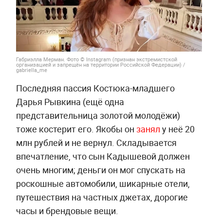
Габриэлла Мерман. Фото © Instagram (признан экстремистской
организацией и запрещён на территории Российской Федерации) /
gabriella_me
Последняя пассия Костюка-младшего
Дарья Рывкина (ещё одна
представительница золотой молодёжи)
тоже костерит его. Якобы он
занял
у неё 20
млн рублей и не вернул. Складывается
впечатление, что сын Кадышевой должен
очень многим; деньги он мог спускать на
роскошные автомобили, шикарные отели,
путешествия на частных джетах, дорогие
часы и брендовые вещи.