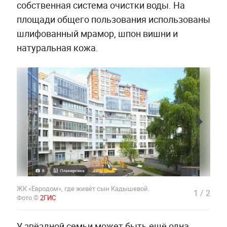
собственная система очистки воды. На
площади общего пользования использованы
шлифованный мрамор, шпон вишни и
натуральная кожа.
ЖК «Евродом», где живёт сын Кадышевой.
1
/
2
Фото ©
2ГИС
У звёздной семьи может быть ещё одна