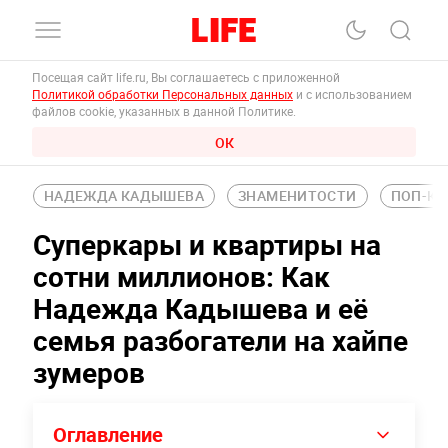
Посещая сайт life.ru, Вы соглашаетесь с приложенной
Политикой обработки Персональных данных
и с использованием
файлов cookie, указанных в данной Политике.
ОК
НАДЕЖДА КАДЫШЕВА
ЗНАМЕНИТОСТИ
ПОП-КУ
Суперкары и квартиры на
сотни миллионов: Как
Надежда Кадышева и её
семья разбогатели на хайпе
зумеров
Оглавление