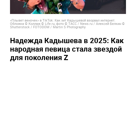
«Плывет веночек» в TikTok: Как хит Кадышевой взорвал интернет.
Обложка © Коллаж ©
Life.ru, фото © ТАСС / News.ru / Алексей Белкин ©
Shutterstock / FOTODOM / Martin S Photography
Надежда Кадышева в 2025: Как
народная певица стала звездой
для поколения Z