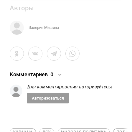
Авторы
Валерия Мишина
Комментариев:
0
Для комментирования авторизуйтесь!
Авторизоваться
УКРАИНА
ВСУ
МИРОВАЯ ПОЛИТИКА
ПОЛИТ