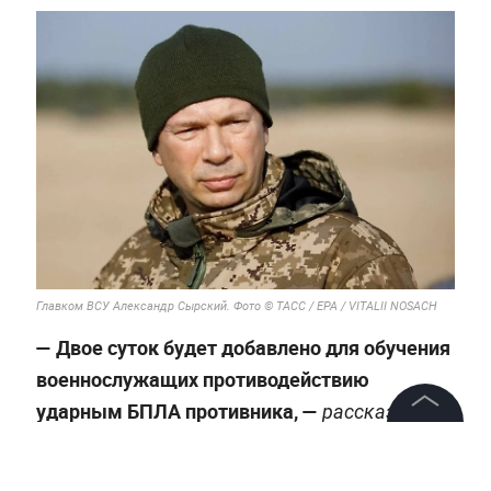
Главком ВСУ Александр Сырский. Фото © ТАСС / EPA / VITALII NOSACH
— Двое суток будет добавлено для обучения
военнослужащих противодействию
ударным БПЛА противника, —
рассказал
Сырский в своих социальных сетях.
©
2026
News Media Holding.
Все права защищены