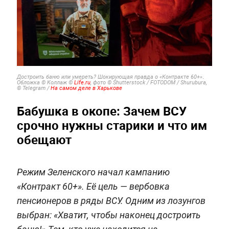
.
Достроить баню или умереть? Шокирующая правда о «Контракте 60+»
Обложка © Коллаж ©
Life.ru
, фото © Shutterstock / FOTODOM / Shurubura,
© Telegram /
На самом деле в Харькове
Бабушка в окопе: Зачем ВСУ
срочно нужны старики и что им
обещают
Режим Зеленского начал кампанию
«Контракт 60+». Её цель — вербовка
пенсионеров в ряды ВСУ. Одним из лозунгов
выбран: «Хватит, чтобы наконец достроить