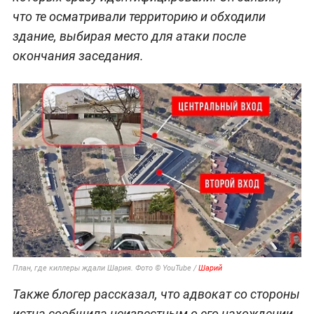
что те осматривали территорию и обходили
здание, выбирая место для атаки после
окончания заседания.
План, где киллеры ждали Шария. Фото © YouTube /
Шарий
Также блогер рассказал, что адвокат со стороны
истца сообщила неизвестным о его нахождении