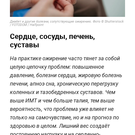
Диабет и другие болезни, сопутствующие ожирению. Фото © Shutterstock
/ FOTODOM / Halfpoint
Сердце, сосуды, печень,
суставы
На практике ожирение часто тянет за собой
целую цепочку проблем: повышенное
давление, болезни сердца, жировую болезнь
печени, апноэ сна, хроническую перегрузку
коленных и тазобедренных суставов. Чем
выше ИМТ и чем больше талия, тем выше
вероятность, что проблема уже влияет не
только на самочувствие, но и на прогноз по
здоровью в целом. Лишний вес создаёт
постоянную нагрузку и на сердечно-