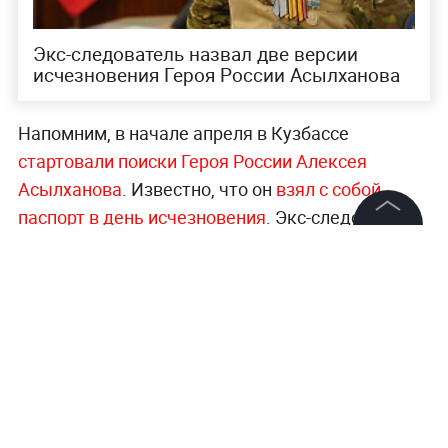
Экс-следователь назвал две версии
исчезновения Героя России Асылханова
Напомним, в начале апреля в Кузбассе
стартовали поиски Героя России Алексея
Асылханова
. Известно, что он
взял с собой
паспорт в день исчезновения
. Экс-следователь
допустил, что
пропавший мужчина мог
©
2026
News Media Holding.
Все права защищены
скрыться
.
Важнейшие новости о ЧП и криминальные
Информация
истории —
в разделе «Происшествия» на Life.ru
.
Контакты
Редакция