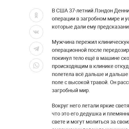
В США 37-летний Лэндон Деннис
операции в загробном мире и у
которые дали ему предсказани
Мужчина пережил клиническую 
операционной после передозир
покинул тело ещё в машине ск
происходящим в клинике откуда
полетела всё дальше и дальше
поле с высокой травой. Он расс
загробный мир.
Вокруг него летали яркие свет
что это его дедушка и племян
свете и могут молиться за свои