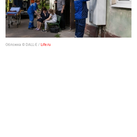
Обложка © DALL-E /
Life.ru