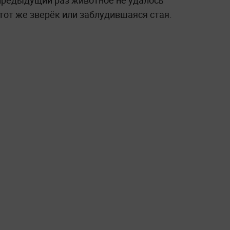
 предыдущий раз животное не удалось
 тот же зверёк или заблудившаяся стая.