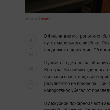
Обложка ©
freepik
В Финляндии метрополитен был
путях маленького лисёнка. Пок
продолжать движение. Об инц
Пушистого детёныша обнаружил
Контула. На поимку «диверсант
вызваны спасатели, всего приб
результатов не принесла. При 
изворотливо убегал от преслед
В дежурной пожарной части Хел