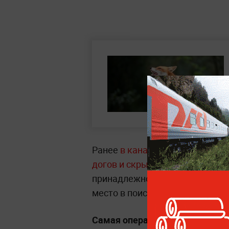
Ранее
в канадской провинции А
догов и скрылась с добычей.
В 
принадлежностей для барбекю.
место в поисках подозреваемог
Самая оперативная информац