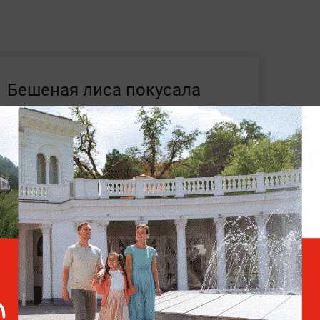
Бешеная лиса покусала
пять человек и шесть собак
на Алтае
льберта лиса украла сосиски для хот-
полицию поступило сообщение о краже
 После этого сотрудники выехали на
о. Преступницей оказалась лиса.
ия о происходящем —
в разделе