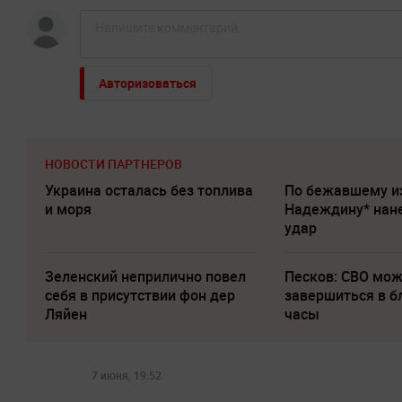
Авторизоваться
НОВОСТИ ПАРТНЕРОВ
Украина осталась без топлива
По бежавшему и
и моря
Надеждину* нан
удар
Зеленский неприлично повел
Песков: СВО мо
cебя в присутствии фон дер
завершиться в 
Ляйен
часы
7 июня, 19:52