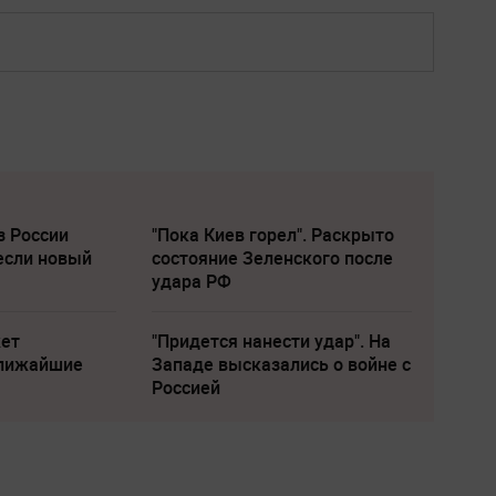
з России
"Пока Киев горел". Раскрыто
если новый
состояние Зеленского после
удара РФ
жет
"Придется нанести удар". На
ближайшие
Западе высказались о войне с
Россией