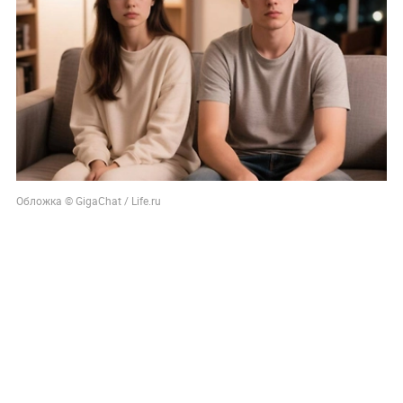
Обложка © GigaChat / Life.ru