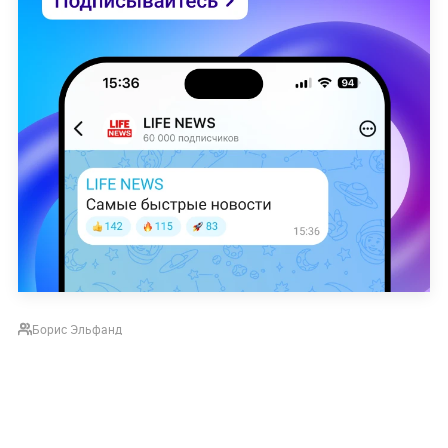
Борис Эльфанд