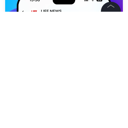
©
2026
News Media Holding.
Все права защищены
Информация
Контакты
Редакция
Александра Вишнякова
Правовая информация
Политика обработки персональных данных
НОВОСТИ
МИНЦИФРЫ РФ
ОБЩЕСТВО
МОСКВ
Партнерам
RSS
Подписаться на LIFE
Жанры и форматы