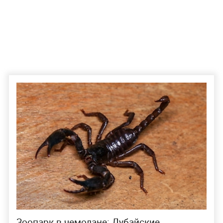
Гражданин заказал посылку из ФРГ с нацистской символикой. Фото © пресс-
служба ФТС России
В коробке среди открыток, альбома для марок и
конвертов были выявлены почтовые карточки с
нацистской символикой, датированные 1930–
1940-ми годами. По факту ввоза запрещённых
материалов возбуждено административное
дело. Суд признал мужчину виновным, назначил
штраф и постановил конфисковать изъятые
предметы.