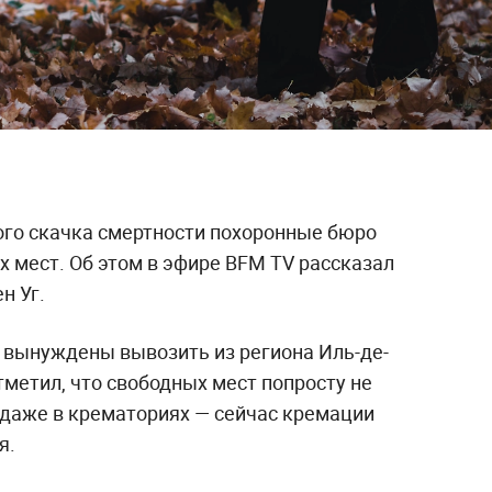
ого скачка смертности похоронные бюро
 мест. Об этом в эфире BFM TV рассказал
н Уг.
ь вынуждены вывозить из региона Иль-де-
тметил, что свободных мест попросту не
 даже в крематориях — сейчас кремации
я.