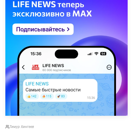
Тимур Хингеев