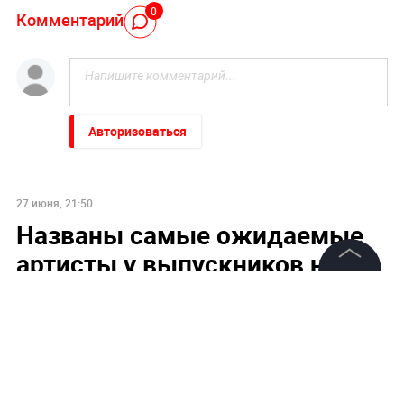
0
Комментарий
Авторизоваться
27 июня, 21:50
Названы самые ожидаемые
артисты у выпускников на
«Алых парусах»
©
2026
News Media Holding.
Все права защищены
Выпускники на «Алых парусах» больше всего ждут
Ёлку и Люсю Чеботину
Информация