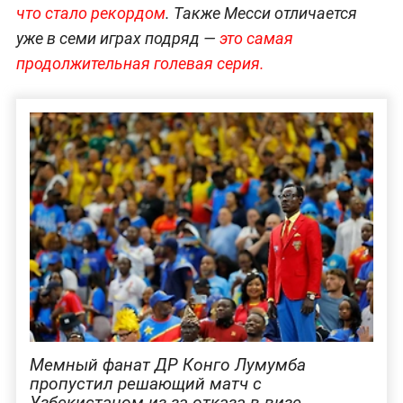
что стало рекордом
. Также Месси отличается
уже в семи играх подряд —
это самая
продолжительная голевая серия.
Мемный фанат ДР Конго Лумумба
пропустил решающий матч с
Узбекистаном из-за отказа в визе