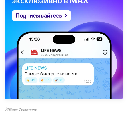
Юлия Сафиулина