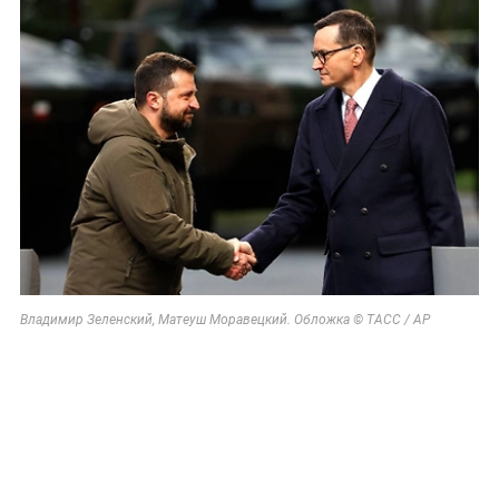
Владимир Зеленский, Матеуш Моравецкий. Обложка © ТАСС / AP