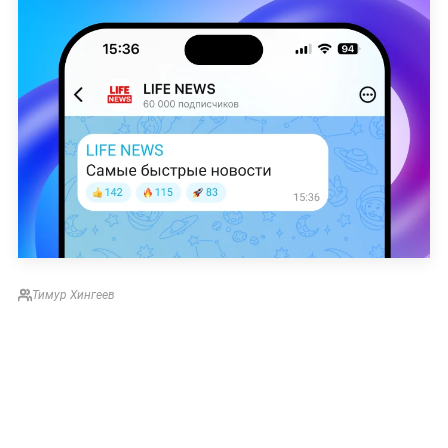
Тимур Хингеев