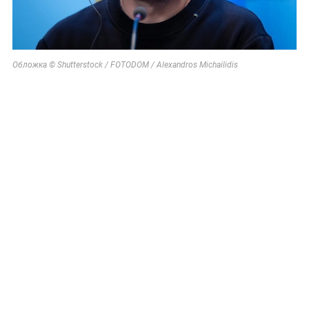
Обложка © Shutterstock / FOTODOM / Alexandros Michailidis