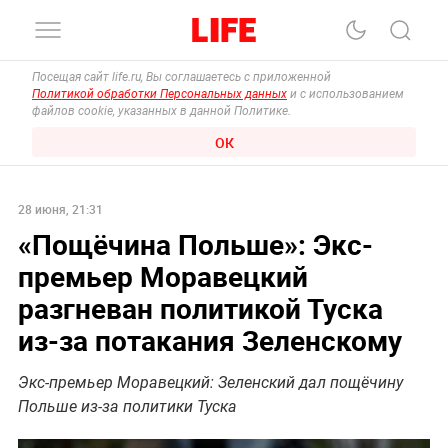
Посещая сайт life.ru, Вы соглашаетесь с приложенной
Политикой обработки Персональных данных
и с использованием
файлов cookie, указанных в данной Политике.
ОК
28 июня, 21:31
«Пощёчина Польше»: Экс-
премьер Моравецкий
разгневан политикой Туска
из-за потакания Зеленскому
Экс-премьер Моравецкий: Зеленский дал пощёчину
Польше из-за политики Туска