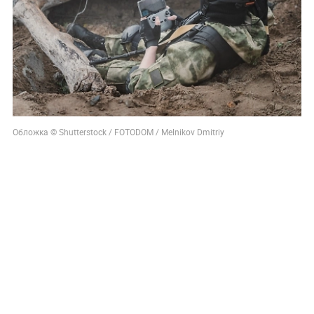
Обложка © Shutterstock / FOTODOM / Melnikov Dmitriy