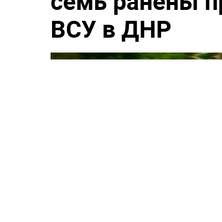
семь ранены п
ВСУ в ДНР