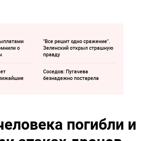
выплатами
"Все решит одно сражение".
омнили о
Зеленский открыл страшную
ы
правду
жет
Соседов: Пугачева
ближайшие
безнадежно постарела
человека погибли и