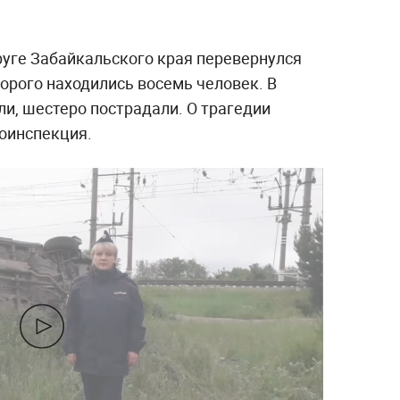
руге Забайкальского края перевернулся
торого находились восемь человек. В
ли, шестеро пострадали. О трагедии
оинспекция.