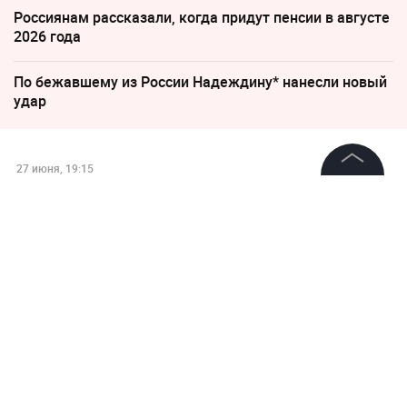
Россиянам рассказали, когда придут пенсии в августе
2026 года
По бежавшему из России Надеждину* нанесли новый
удар
27 июня, 19:15
В Нижневартовском районе
©
2026
News Media Holding.
Все права защищены
ХМАО ввели режим ЧС из-за
лесных пожаров
Информация
Контакты
Редакция
Правовая информация
Политика обработки персональных данных