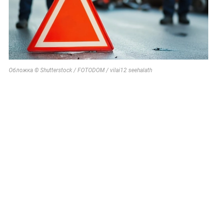
Обложка © Shutterstock / FOTODOM / vilai12 seehalath