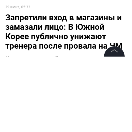
29 июня, 05:33
Запретили вход в магазины и
замазали лицо: В Южной
Корее публично унижают
тренера после провала на ЧМ
Несколько магазинов Сеула запретили вход тренеру
©
2026
News Media Holding.
Хон Мён Бо после провала на ЧМ
Все права защищены
Информация
Контакты
Редакция
Правовая информация
Политика обработки персональных данных