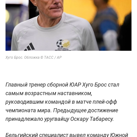
Хуго Брос. Обложка © ТАСС / AP
Главный тренер сборной ЮАР Хуго Брос стал
самым возрастным наставником,
руководившим командой в матче плей-офф
чемпионата мира. Предыдущее достижение
принадлежало уругвайцу Оскару Табаресу.
Бельгийский специалист вывел команду Южной