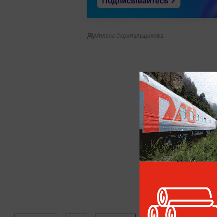
Милена Скрипальщикова