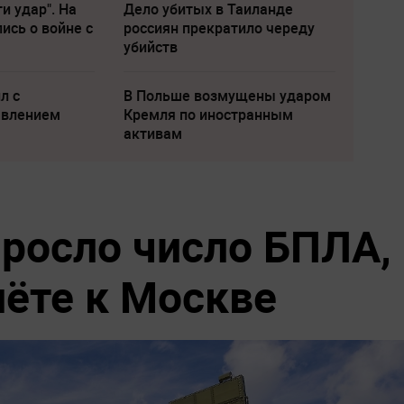
и удар". На
Дело убитых в Таиланде
ись о войне с
россиян прекратило череду
убийств
л с
В Польше возмущены ударом
явлением
Кремля по иностранным
активам
росло число БПЛА,
лёте к Москве