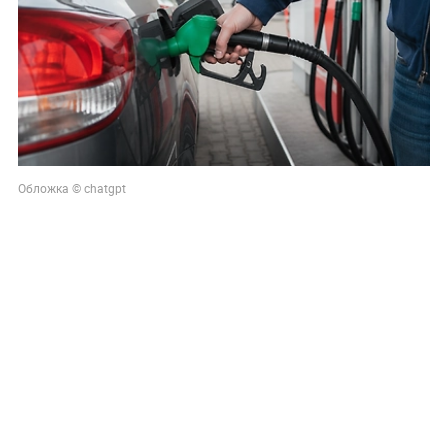
Обложка © chatgpt