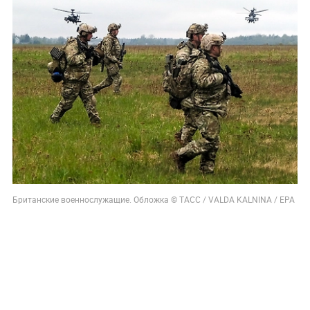
Британские военнослужащие. Обложка © ТАСС / VALDA KALNINA / ЕРА