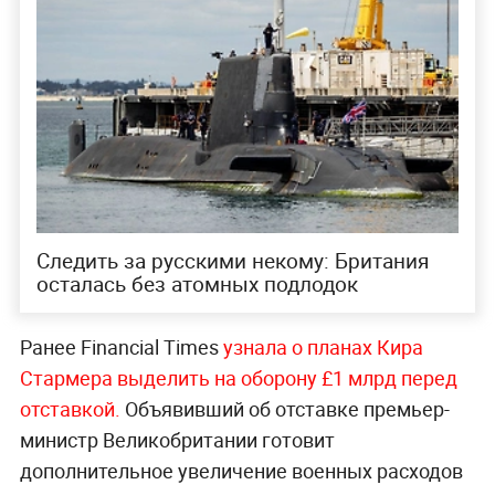
Следить за русскими некому: Британия
осталась без атомных подлодок
Ранее Financial Times
узнала о планах Кира
Стармера выделить на оборону £1 млрд перед
отставкой.
Объявивший об отставке премьер-
министр Великобритании готовит
дополнительное увеличение военных расходов