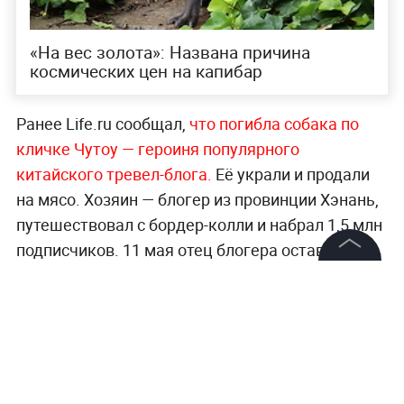
«На вес золота»: Названа причина
космических цен на капибар
Ранее Life.ru сообщал,
что погибла собака по
кличке Чутоу — героиня популярного
китайского тревел-блога.
Её украли и продали
на мясо. Хозяин — блогер из провинции Хэнань,
путешествовал с бордер-колли и набрал 1,5 млн
подписчиков. 11 мая отец блогера оставил
собаку у машины, и она пропала. По камерам
©
2026
News Media Holding.
Все права защищены
установили: неизвестные на
электровелосипеде увезли Чутоу в соседнюю
деревню и продали за 180 юаней.
Информация
Больше актуальных событий в режиме
Контакты