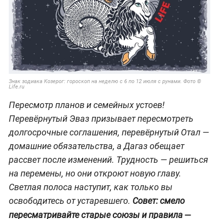
Знак зодиака Козерог: гороскоп на неделю с 6 по 12 июля с рунами. Фото ©
Life.ru
Пересмотр планов и семейных устоев!
Перевёрнутый Эваз призывает пересмотреть
долгосрочные соглашения, перевёрнутый Отал —
домашние обязательства, а Дагаз обещает
рассвет после изменений. Трудность — решиться
на перемены, но они откроют новую главу.
Светлая полоса наступит, как только вы
освободитесь от устаревшего.
Совет: смело
—
пересматривайте старые союзы и правила