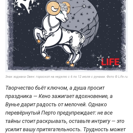
Знак зодиака Овен: гороскоп на неделю с 6 по 12 июля с рунами. Фото © Life.ru
Творчество бьёт ключом, а душа просит
праздника — Кено зажигает вдохновение, а
Вунье дарит радость от мелочей. Однако
перевёрнутый Перто предупреждает: не все
тайны стоит раскрывать, оставьте интригу — это
усилит вашу притягательность. Трудность может