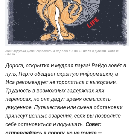
Знак зодиака Дева: гороскоп на неделю с 6 по 12 июля с рунами. Фото ©
Life.ru
Дорога, открытия и мудрая пауза! Райдо зовёт в
путь, Перто обещает скрытую информацию, а
Иса рекомендует не торопиться с выводами.
Трудность в возможных задержках или
переносах, но они дадут время осмыслить
увиденное. Путешествие или смена обстановки
принесут ценные озарения, если вы позволите
себе остановиться и подышать.
Совет:
отправляйтесь в дорогу, но не гоните —