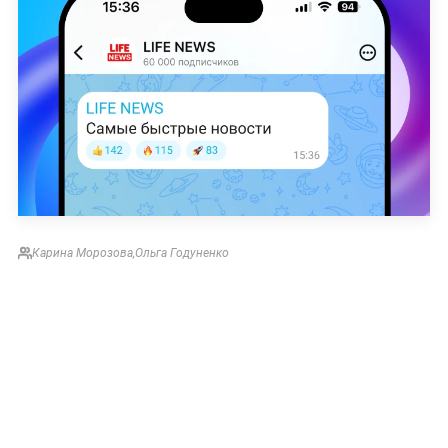
Карина Морозова
,
Ольга Годуненко