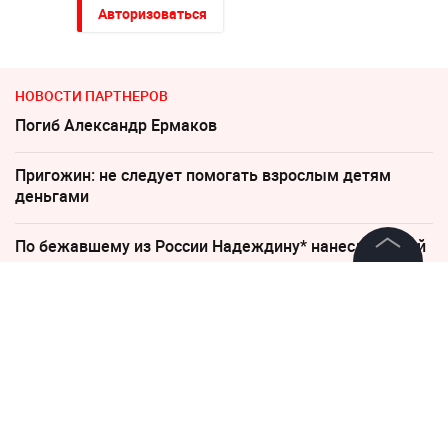
Авторизоваться
НОВОСТИ ПАРТНЕРОВ
Погиб Александр Ермаков
Пригожин: не следует помогать взрослым детям
деньгами
По бежавшему из России Надеждину* нанесли новый
удар
©
2026
News Media Holding.
Все права защищены
Неизвестное существо утащило 15-летнего рыбака на
дно реки
Информация
"Все решит одно сражение". Зеленский открыл
страшную правду
Контакты