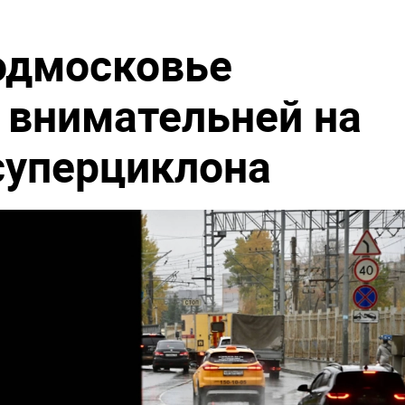
одмосковье
 внимательней на
 суперциклона