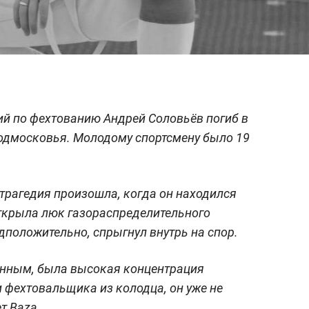
й по фехтованию Андрей Соловьёв погиб в
одмосковья. Молодому спортсмену было 19
трагедия произошла, когда он находился
открыла люк газораспределительного
дположительно, спрыгнул внутрь на спор.
анным, была высокая концентрация
 фехтовальщика из колодца, он уже не
т Baza.