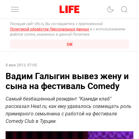
Посещая сайт life.ru, Вы соглашаетесь с приложенной
Политикой обработки Персональных данных
и с использованием
файлов cookie, указанных в данной Политике.
ОК
8 мая 2013, 07:05
Вадим Галыгин вывез жену и
сына на фестиваль Comedy
Самый безбашенный резидент "Камеди клаб"
рассказал Heat.ru, как ему удавалось совмещать роль
примерного семьянина с работой на фестивале
Comedy Club в Турции.