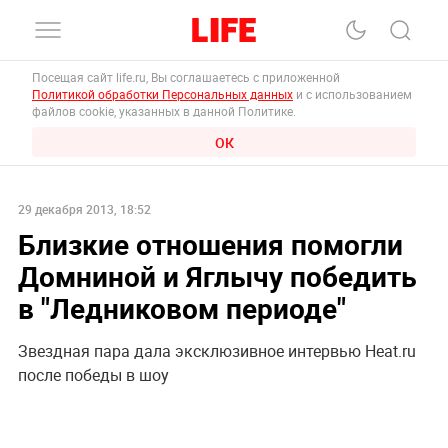
Посещая сайт life.ru, Вы соглашаетесь с приложенной
Политикой обработки Персональных данных
и с использованием
файлов cookie, указанных в данной Политике.
ОК
29 декабря 2013, 18:52
Близкие отношения помогли
Домниной и Яглычу победить
в "Ледниковом периоде"
Звездная пара дала эксклюзивное интервью Heat.ru
после победы в шоу