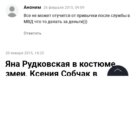
Аноним
26 февраля 2015, 09:09
Все не может отучится от привычки после службы в
МВД что то делать за деньги)))
Ответить
20 января 2015, 14:25
Яна Рудковская в костюме
змеи, Ксения Собчак в
розовых сапожках и другие
©
2026
News Media Holding.
Все права защищены
«приветы» из нулевых
SUPER вспомнил, как выглядели звезды в
двухтысячных
Информация
Контакты
Редакция