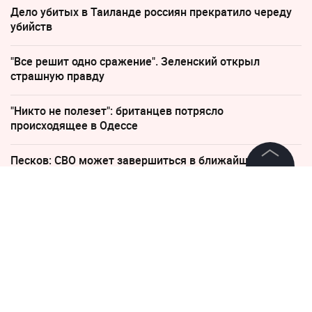
Дело убитых в Таиланде россиян прекратило череду
убийств
"Все решит одно сражение". Зеленский открыл
страшную правду
"Никто не полезет": британцев потрясло
происходящее в Одессе
Песков: СВО может завершиться в ближайшие часы
©
2026
News Media Holding.
Все права защищены
18 апреля 2016, 10:19
Авиация ВКС взрывает
Информация
ледовые заторы в
Вологодской области -
Контакты
трансляция
Редакция