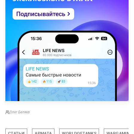
Олег Беляев
СТАТЬИ
АРМАТА
WORLDOFTANKS
WARGAMING