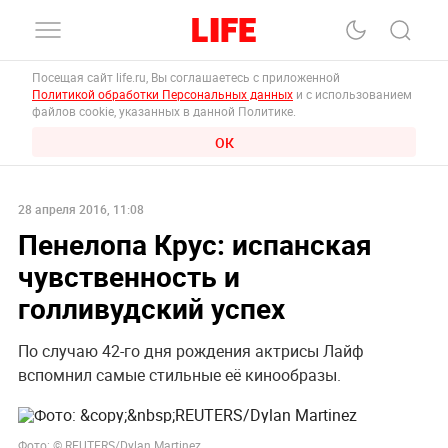
Посещая сайт life.ru, Вы соглашаетесь с приложенной
Политикой обработки Персональных данных
и с использованием
файлов cookie, указанных в данной Политике.
ОК
28 апреля 2016, 11:08
Пенелопа Крус: испанская
чувственность и
голливудский успех
По случаю 42-го дня рождения актрисы Лайф
вспомнил самые стильные её кинообразы.
Фото: © REUTERS/Dylan Martinez