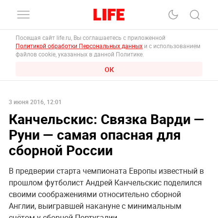
Посещая сайт life.ru, Вы соглашаетесь с приложенной
Политикой обработки Персональных данных
и с использованием
файлов cookie, указанных в данной Политике.
ОК
3 июня 2016, 12:01
Канчельскис: Связка Варди —
Руни — самая опасная для
сборной России
В предверии старта чемпионата Европы известный в
прошлом футболист Андрей Канчельскис поделился
своими соображениями относительно сборной
Англии, выигравшей накануне с минимальным
счётом у сборной Португалии.