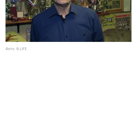
Фото: © L!FE