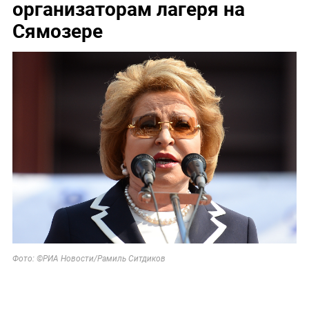
организаторам лагеря на
Сямозере
Фото: ©РИА Новости/Рамиль Ситдиков