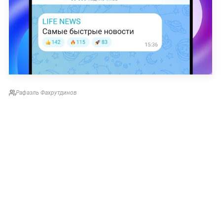
Рафаэль Фахрутдинов