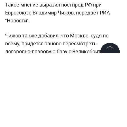
Такое мнение выразил постпред РФ при
Евросоюзе Владимир Чижов, передаёт РИА
"Новости".
Чижов также добавил, что Москве, судя по
всему, придётся заново пересмотреть
договорно-правовую базу с Великобританией.
Соглашение о партнёрстве и сотрудничестве с
©
2026
News Media Holding.
Все права защищены
ЕС от 1994 года в отношении Соединённого
Королевства действовать перестанет. Притом
документы о сотрудничестве с ЕС
Информация
пересматривать не придётся.
Контакты
Редакция
Правовая информация
Политика обработки персональных данных