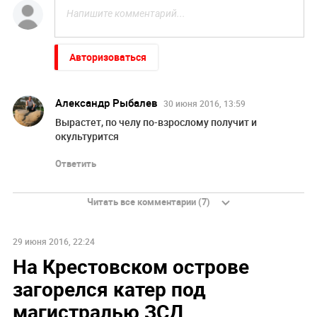
Авторизоваться
Александр Рыбалев
30 июня 2016, 13:59
Вырастет, по челу по-взрослому получит и
окультурится
Ответить
Читать все комментарии (7)
29 июня 2016, 22:24
На Крестовском острове
загорелся катер под
магистралью ЗСД