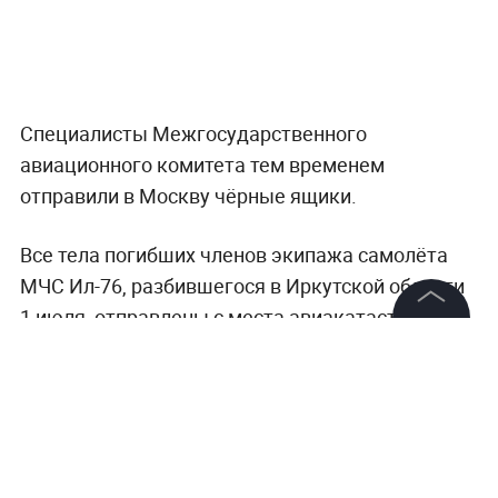
Специалисты Межгосударственного
авиационного комитета тем временем
отправили в Москву чёрные ящики.
Все тела погибших членов экипажа самолёта
МЧС Ил-76, разбившегося в Иркутской области
1 июля, отправлены с места авиакатастрофы в
Иркутск. Об этом сообщили в оперативном
©
2026
News Media Holding.
Все права защищены
штабе МЧС России.
— Все тела погибших уже отправлены в Иркутск,
Информация
где будет проводиться их идентификация,
Контакты