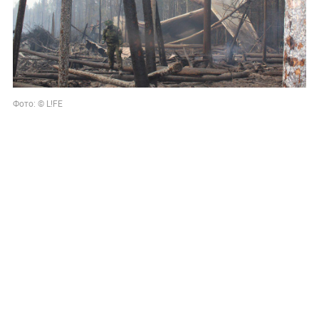
Фото: © L!FE