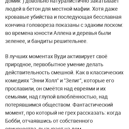
домик") довольно натуралистично закатывает
людей в бетон для местной мафии. Хотя даже
кровавые убийства и последующая бесславная
кончина головореза показаны с эдаким лоском:
во времена юности Аллена и деревья были
зеленее, и бандиты решительнее.
В лучших моментах Вуди активирует своё
природное, первобытное умение делать
действительность смешной. Как в классических
комедиях "Энни Холл" и "Зелиг", которые его
прославили, он смеётся над евреями и их
семьями, над глупой влюблённостью, над
потерявшимся обществом. Фантастический
момент, про который не грех рассказать: когда
Бобби, отчаявшись от собственного
одиночества, вызывает на дом