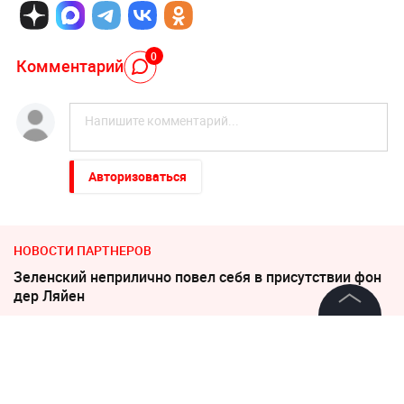
0
Комментарий
Авторизоваться
НОВОСТИ ПАРТНЕРОВ
Зеленский неприлично повел cебя в присутствии фон
дер Ляйен
©
2026
News Media Holding.
"Пока Киев горел". Раскрыто состояние Зеленского
Все права защищены
после удара РФ