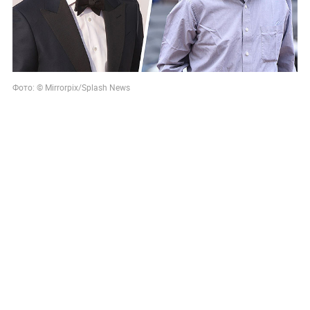
Фото: © Mirrorpix/Splash News