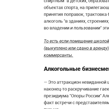
спиртным "в детских, образова
объектах спорта, на прилегающ
принятия поправок, трактовка 
алкоголь "в зданиях, строения
во владении
" эт
и пользовании
То есть если помещение школой
(выкуплено или сдано в аренду
коммерсанты.
Алкогольные бизнесмен
— Это аттракцион невиданной 
наконец-то раскручивание гае
президиума "Опоры России" Ал
факт встречи с представителя