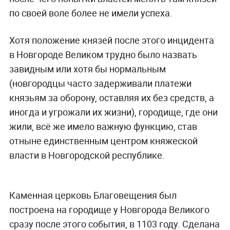
по своей воле более не имели успеха.
Хотя положение князей после этого инцидента
в Новгороде Великом трудно было назвать
завидным или хотя бы нормальным
(новгородцы часто задерживали платежи
князьям за оборону,
оставляя их без средств,
а
иногда и угрожали их жизни), городище, где
они
жил
и,
всё же имело важную
функцию
, став
отныне еди
нс
т
в
енным центром княжеской
власти в Новгородской республике.
Каменная церковь Благовещения был
построена на городище у Новгорода Великого
сразу после этого события, в 1103 году. Сделана