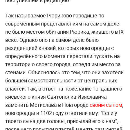
поступившем в редакцию.
Так называемое Рюриков
о
городище по
совр
е
менным пр
е
дста
в
л
е
ниям на самом деле
не было местом обитания Рюрика, жившего в IX
веке. Однако оно на самом деле было
резиденцией князей, которых новгородцы с
оп
ре
д
е
лённого момента пер
е
стали пускать на
территорию своего города, отведя им место за
стенами.
Объяснялось это тем, что они захотели
большей самос
то
ятельности от центральных
властей. Так, в ответ на пожелани
е
тогд
а
шнего
киевского князя Святополка Изяславича
заменить Мстислава в Новгороде
своим сыном
,
новгородцы в 1102 году ответили ему: "
Если у
твоего сына две головы, присылай его к нам", —
после чего попытки властей менять там князей