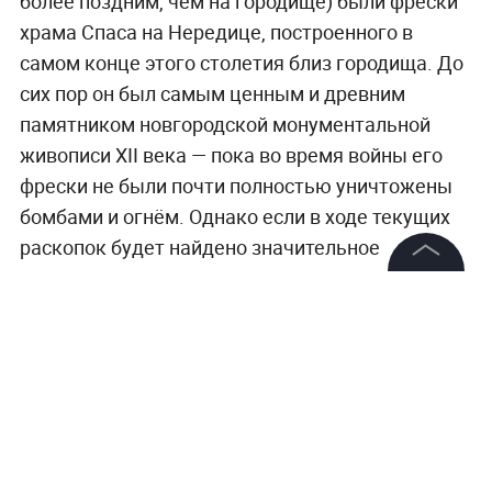
более поздним, чем на городище) были фрески
храма Спаса на Нередице, построенного в
самом конце этого столетия близ городища. До
сих пор он был самым ценным
и древним
памятником новгородской монументальной
живописи XII века —
пока во время войны его
фрески не были почти полностью уничтожены
бомбами и огнём.
Однако если в ходе текущих
раскопок будет найдено значительное
количество подлежащих восстановлению
©
2026
News Media Holding.
древнейших фресок, ситуация может несколько
Все права защищены
измениться.
Информация
Контакты
Редакция