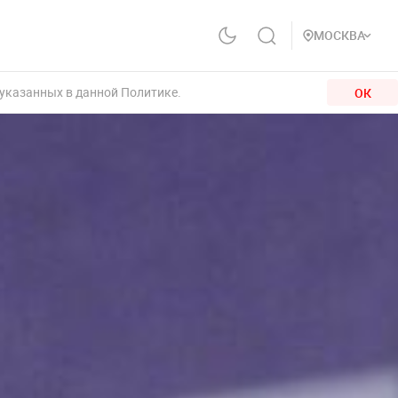
МОСКВА
 указанных в данной Политике.
ОК