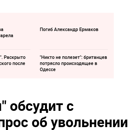
ва
Погиб Александр Ермаков
тарела
". Раскрыто
"Никто не полезет": британцев
ского после
потрясло происходящее в
Одессе
" обсудит с
рос об увольнении