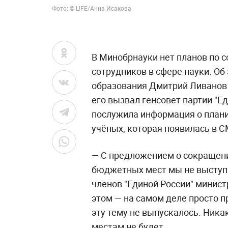
Фото: © L!FE/Анна Исакова
В Минобрнауки нет планов по
сотрудников в сфере науки. Об 
образования Дмитрий Ливанов в
его вызвал генсовет партии "Е
послужила информация о план
учёных, которая появилась в С
— С предложением о сокращен
бюджетных мест мы не выступа
членов "Единой России" минис
этом — на самом деле просто 
эту тему не выпускалось. Ник
местам не будет.