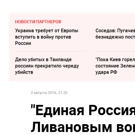
НОВОСТИ ПАРТНЕРОВ
Украина требует от Европы
Соседов: Пугаче
вступить в войну против
безнадежно пос
России
Дело убитых в Таиланде
"Пока Киев горел
россиян прекратило череду
состояние Зелен
убийств
удара РФ
3 августа 2016, 21:20
"Единая Россия
Ливановым воп