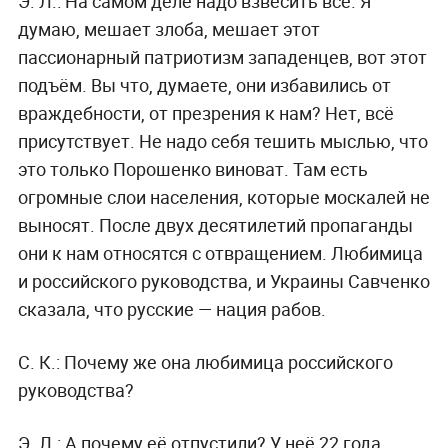
Э. Л.:
На самом деле надо взвесить всё. Я
думаю, мешает злоба, мешает этот
пассионарный патриотизм западенцев, вот этот
подъём. Вы что, думаете, они избавились от
враждебности, от презрения к нам? Нет, всё
присутствует. Не надо себя тешить мыслью, что
это только Порошенко виноват. Там есть
огромные слои населения, которые москалей не
выносят. После двух десятилетий пропаганды
они к нам относятся с отвращением. Любимица
и российского руководства, и Украины Савченко
сказала, что русские — нация рабов.
С. К.:
Почему же она любимица российского
руководства?
Э. Л.:
А почему её отпустили? У неё 22 года