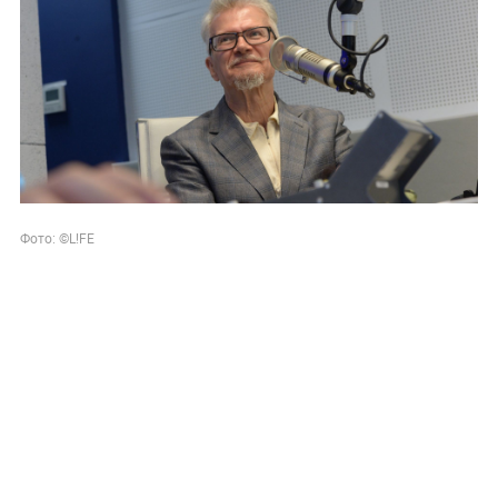
Фото: ©L!FE