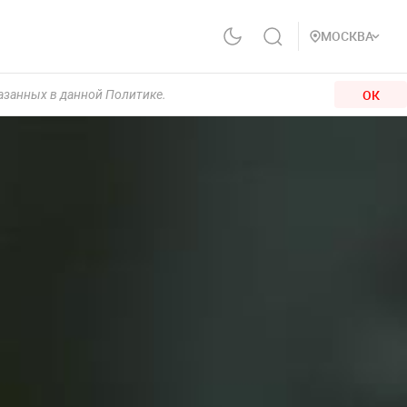
МОСКВА
ОК
казанных в данной Политике.