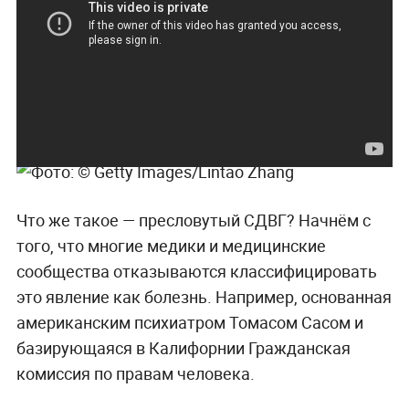
верю в "чистый" спорт, я всегда следовала
правилам и продолжу дальше следовать
принципам фейр-плей, потому что это
необходимо в спорте и очень важно для меня, —
написала Байлз.
Что же такое — пресловутый СДВГ? Начнём с
того, что многие медики и медицинские
сообщества отказываются классифицировать
это явление как болезнь. Например, основанная
американским психиатром Томасом Сасом и
базирующаяся в Калифорнии Гражданская
комиссия по правам человека.