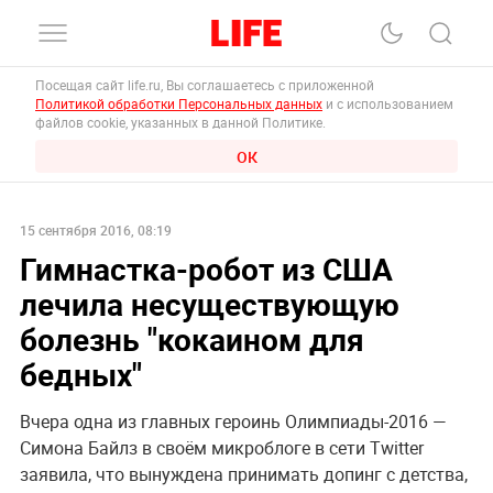
Посещая сайт life.ru, Вы соглашаетесь с приложенной
Политикой обработки Персональных данных
и с использованием
файлов cookie, указанных в данной Политике.
ОК
15 сентября 2016, 08:19
Гимнастка-робот из США
лечила несуществующую
болезнь "кокаином для
бедных"
Вчера одна из главных героинь Олимпиады-2016 —
Симона Байлз в своём микроблоге в сети Twitter
заявила, что вынуждена принимать допинг с детства,