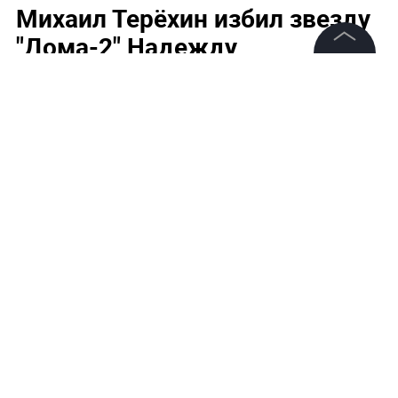
Михаил Терёхин избил звезду
"Дома-2" Надежду
Соколовскую
©
2026
News Media Holding.
Все права защищены
21-летняя участница телепроекта подала заявление в
правоохранительные органы о причинении телесных
повреждений.
Информация
Контакты
Редакция
Правовая информация
Политика обработки персональных данных
Партнерам
RSS
Жанры и форматы