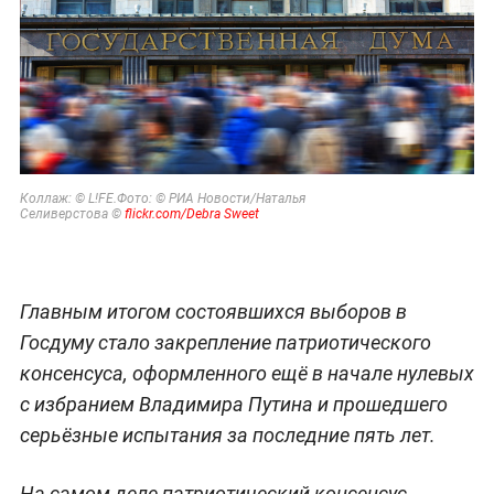
Коллаж: © L!FE.Фото: © РИА Новости/Наталья
Селиверстова ©
flickr.com/Debra Sweet
Главным итогом состоявшихся выборов в
Госдуму стало закрепление патриотического
консенсуса, оформленного ещё в начале нулевых
с избранием Владимира Путина и прошедшего
серьёзные испытания за последние пять лет.
На самом деле патриотический консенсус