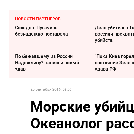
НОВОСТИ ПАРТНЕРОВ
Соседов: Пугачева
Дело убитых в Т
безнадежно постарела
россиян прекрат
убийств
По бежавшему из России
"Пока Киев горел
Надеждину* нанесли новый
состояние Зелен
удар
удара РФ
25 сентября 2016, 09:03
Морские убийц
Океанолог расс