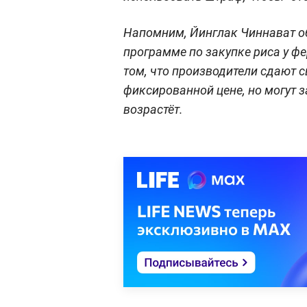
Напомним, Йинглак Чиннават о
программе по закупке риса у ф
том, что производители сдают 
фиксированной цене, но могут з
возрастёт.