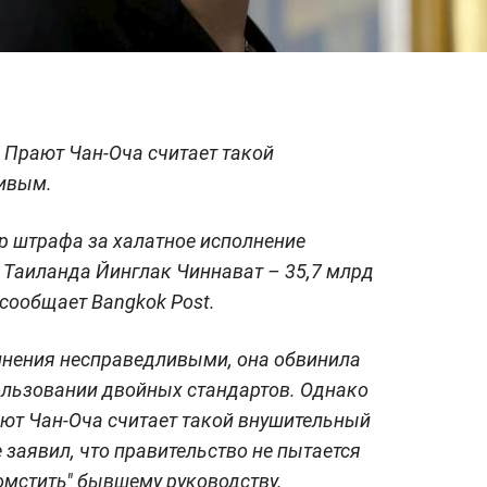
 Прают Чан-Оча считает такой
ивым.
р штрафа за халатное исполнение
 Таиланда Йинглак Чиннават – 35,7 млрд
, сообщает
Bangkok Post.
инения несправедливыми, она обвинила
ользовании двойных стандартов. Однако
ют Чан-Оча
считает такой внушительный
заявил, что правительство не пытается
омстить" бывшему руководству.