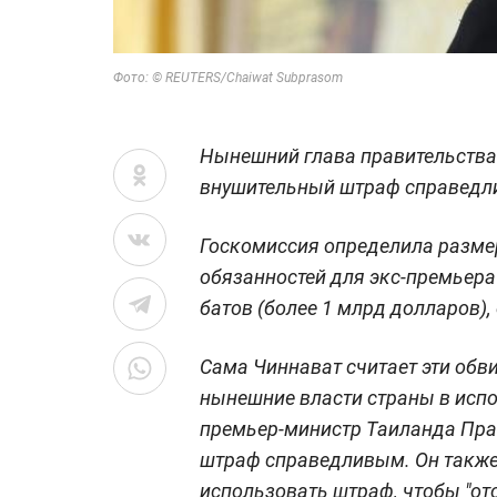
Фото: © REUTERS/Chaiwat Subprasom
Нынешний глава правительства
внушительный штраф справедл
Госкомиссия определила разме
обязанностей для экс-премьера
батов (более 1 млрд долларов)
Сама Чиннават считает эти обв
нынешние власти страны в исп
премьер-министр Таиланда Пра
штраф справедливым. Он также 
использовать штраф, чтобы "от