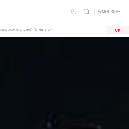
МОСКВА
ОК
казанных в данной Политике.