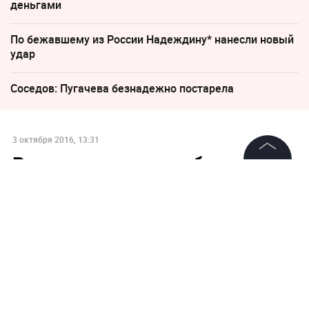
деньгами
По бежавшему из России Надеждину* нанесли новый
удар
Соседов: Пугачева безнадежно постарела
3 октября 2016, 13:31
Россия готова возобновить
©
2026
News Media Holding.
соглашение с США по
Все права защищены
плутонию в случае отмены
санкций
Информация
Контакты
Редакция